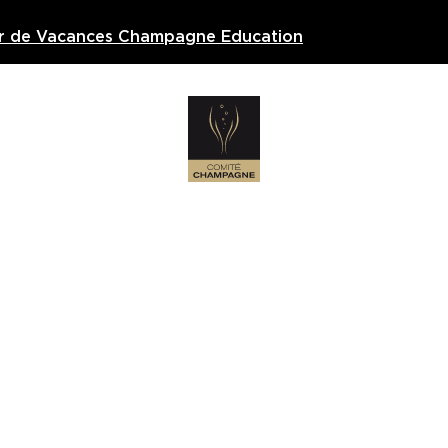
er de Vacances Champagne Education
Téléchargez 
NS
VOUS ÊTES ?
RESSOURCES
QUI SOMMES-NOUS ?
CONTAC
Formations officielles du Comité Champagne